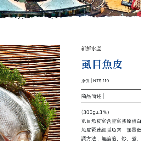
新鮮水產
虱目魚皮
原價 | NT$ 110
商品簡述 |
(300g±3％)
虱目魚皮富含豐富膠原蛋白
魚皮緊連細膩魚肉，熱量
調方法，無論煎、炒、煮