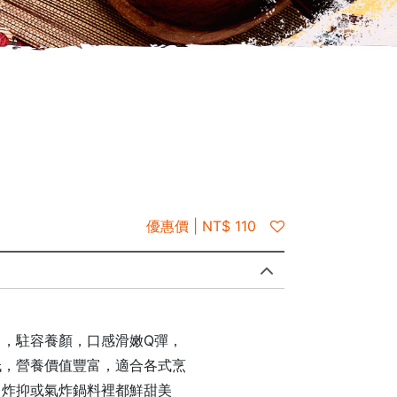
優惠價 | NT$ 110
，駐容養顏，口感滑嫩Q彈，
低，營養價值豐富，適合各式烹
、炸抑或氣炸鍋料裡都鮮甜美