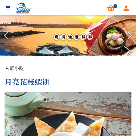
0
人氣小吃
月亮花枝蝦餅