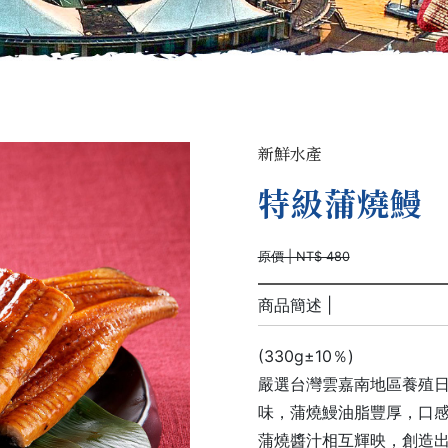
新鮮水產
特級蒲燒鰻
原價 | NT$ 480
商品簡述 |
(330g±10％)
嚴選台灣雲嘉南地區養殖
味，蒲燒鰻油脂豐厚，口
蒲燒醬汁相互輝映，創造