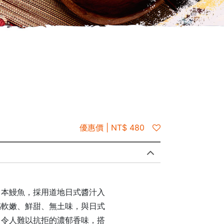
優惠價 | NT$ 480
日本鰻魚，採用道地日式醬汁入
感軟嫩、鮮甜、無土味，與日式
出令人難以抗拒的濃郁香味，搭